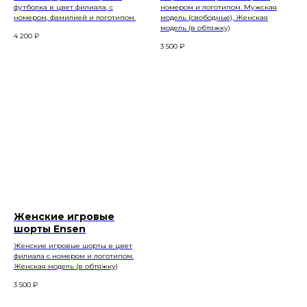
футболка в цвет филиала, с
номером и логотипом. Мужская
номером, фамилией и логотипом.
модель (свободные), Женская
модель (в обтяжку)
4 200
₽
3 500
₽
Женские игровые
шорты Ensen
Женские игровые шорты в цвет
филиала с номером и логотипом.
Женская модель (в обтяжку)
3 500
₽