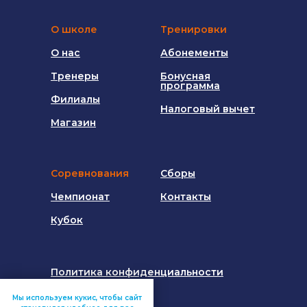
О школе
Тренировки
О нас
Абонементы
Тренеры
Бонусная
программа
Филиалы
Налоговый вычет
Магазин
Соревнования
Сборы
Чемпионат
Контакты
Кубок
Политика конфиденциальности
Договор-оферта
Мы используем кукис, чтобы сайт