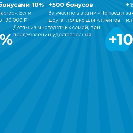
бонусами 10%
+500 бонусов
+1
астер». Если
За участие в акции «Приведи
за
от 90 000 ₽
друга», только для клиентов
ил
Детям из многодетных семей, при
предъявлении удостоверения