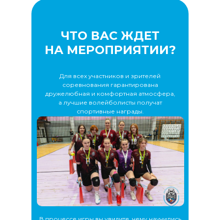
ЧТО ВАС ЖДЕТ
НА МЕРОПРИЯТИИ?
Для всех участников и зрителей
соревнования гарантирована
дружелюбная и комфортная атмосфера,
а лучшие волейболисты получат
спортивные награды.
В процессе игры вы увидите, чему научились