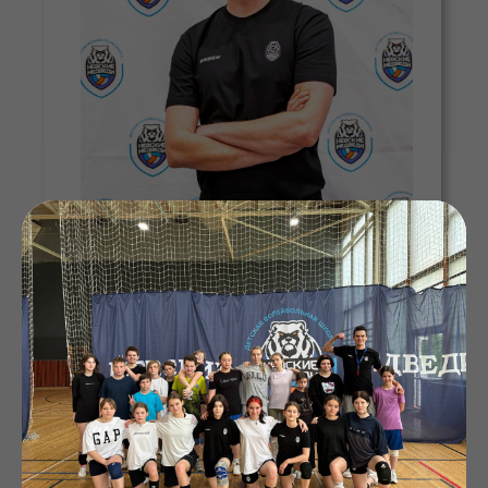
Образование и квалификация:
Окончил Нижегородский
государственный педагогический
университет
Спортивное звание: КМС
Игровой путь и спортивные достижения:
Чемпион всероссийских и восточно-
европейских первенств